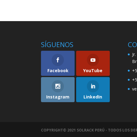
SÍGUENOS
CO
Jr
Br
Facebook
YouTube
+5
+5
ve
Instagram
LinkedIn
COPYRIGHT© 2021 SOLRACK PERÚ - TODOS LOS D