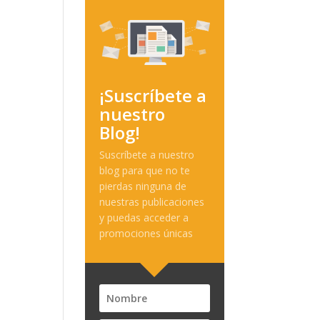
¡Suscríbete a
nuestro
Blog!
Suscríbete a nuestro
blog para que no te
pierdas ninguna de
nuestras publicaciones
y puedas acceder a
promociones únicas